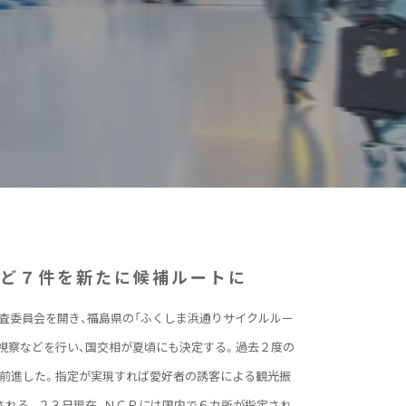
など７件を新たに候補ルートに
査委員会を開き、福島県の「ふくしま浜通りサイクルルー
視察などを行い、国交相が夏頃にも決定する。過去２度の
前進した。指定が実現すれば愛好者の誘客による観光振
される。２３日現在、ＮＣＲには国内で６カ所が指定され