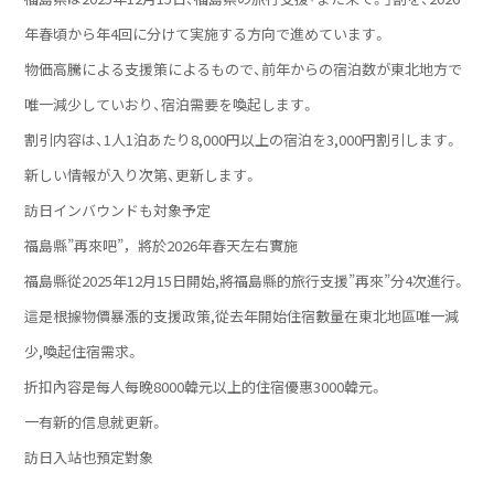
年春頃から年4回に分けて実施する方向で進めています。
物価高騰による支援策によるもので、前年からの宿泊数が東北地方で
唯一減少していおり、宿泊需要を喚起します。
割引内容は、1人1泊あたり8,000円以上の宿泊を3,000円割引します。
新しい情報が入り次第、更新します。
訪日インバウンドも対象予定
福島縣”再來吧”，將於2026年春天左右實施
福島縣從2025年12月15日開始,將福島縣的旅行支援”再來”分4次進行。
這是根據物價暴漲的支援政策,從去年開始住宿數量在東北地區唯一減
少,喚起住宿需求。
折扣內容是每人每晚8000韓元以上的住宿優惠3000韓元。
一有新的信息就更新。
訪日入站也預定對象