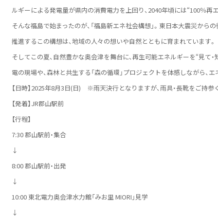
ルギーによる発電量が県内の消費電力を上回り、2040年頃には“100％
そんな福島で始まったのが、「福島新エネ社会構想」。東日本大震災から
推進するこの構想は、地域の人々の想いや自然とともに育まれています。
そしてこの夏、自然豊かな奥会津を舞台に、再生可能エネルギーを“見て・知
電の現場や、森林と共生する「森の循環」プロジェクトを体感しながら、エ
【日時】2025年8月3日(日) ※雨天決行となりますが、雨具・長靴をご持参
【発着】JR郡山駅前
【行程】
7:30 郡山駅前・集合
↓
8:00 郡山駅前・出発
↓
10:00 東北電力奥会津水力館「みお里 MIORI」見学
↓