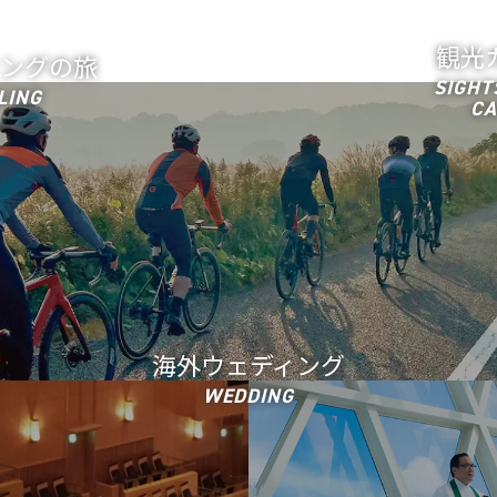
観光
ングの旅
SIGHT
LING
CA
海外ウェディング
WEDDING