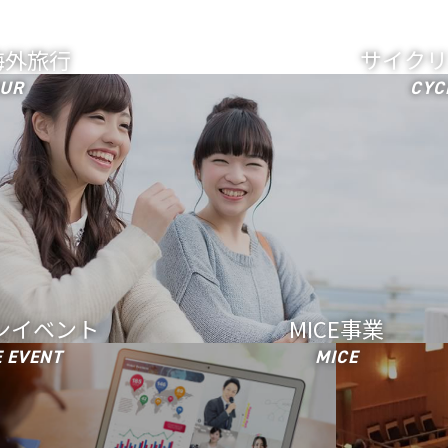
海外旅行
サイクリ
UR
CYC
ンイベント
MICE事業
 EVENT
MICE